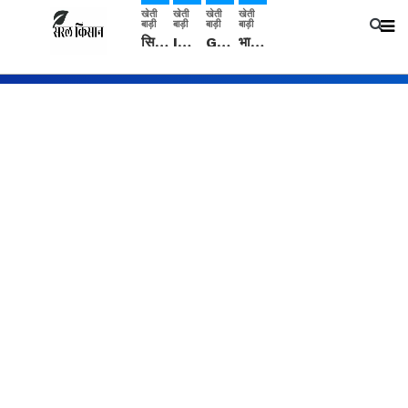
खेती
खेती
खेती
खेती
बाड़ी
बाड़ी
बाड़ी
बाड़ी
सिरसा: कृषि विज्ञान केंद्र की बैठक में फसल बीमा विधि कारण व कृषि उद्यमिता बढ़ावा देने पर चर्चा
IMD: राजस्थान में प्री-मानसून की सामान्य से 74% अधिक बारिश, दस्तक में देरी और मानसून कमजोर रहेगा
Guar Ka Rate: ग्वार के भाव में हल्की बढ़ोतरी, बढ़ सकता है बुवाई का रकबा
भारत में 29 मई से शुरु होगी प्री-मानसून बारिश, ECMWF विदेशी मौसम एजेंसी का पूर्वानुमान