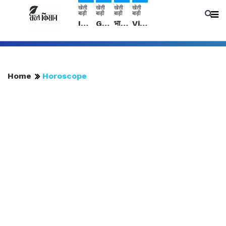
खेती
खेती
खेती
खेती
बाड़ी
बाड़ी
बाड़ी
बाड़ी
IMD: राजस्थान में प्री-मानसून की सामान्य से 74% अधिक बारिश, दस्तक में देरी और मानसून कमजोर रहेगा
Guar Ka Rate: ग्वार के भाव में हल्की बढ़ोतरी, बढ़ सकता है बुवाई का रकबा
भारत में 29 मई से शुरु होगी प्री-मानसून बारिश, ECMWF विदेशी मौसम एजेंसी का पूर्वानुमान
Video: सिरसा जिले के कई गांवों में बारिश और बूंदाबांदी, कॉटन की फसल को होगा फायदा
Home
Horoscope