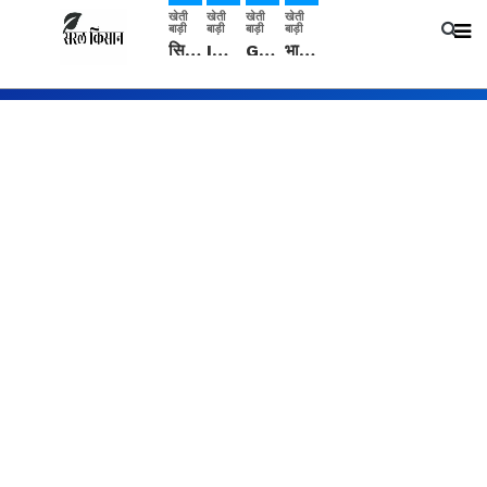
खेती
खेती
खेती
खेती
बाड़ी
बाड़ी
बाड़ी
बाड़ी
सिरसा: कृषि विज्ञान केंद्र की बैठक में फसल बीमा विधि कारण व कृषि उद्यमिता बढ़ावा देने पर चर्चा
IMD: राजस्थान में प्री-मानसून की सामान्य से 74% अधिक बारिश, दस्तक में देरी और मानसून कमजोर रहेगा
Guar Ka Rate: ग्वार के भाव में हल्की बढ़ोतरी, बढ़ सकता है बुवाई का रकबा
भारत में 29 मई से शुरु होगी प्री-मानसून बारिश, ECMWF विदेशी मौसम एजेंसी का पूर्वानुमान