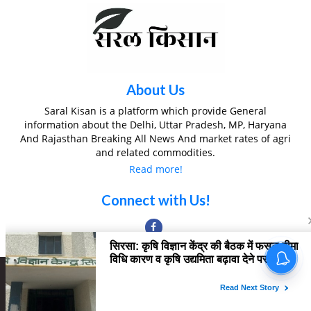
About Us
Saral Kisan is a platform which provide General
information about the Delhi, Uttar Pradesh, MP, Haryana
And Rajasthan Breaking All News And market rates of agri
and related commodities.
Read more!
Connect with Us!
Copyright © 2022 All Rights SARAL KISAN
Home
About Us
Contact us
Privacy Policy
Editorial Team
Disclaimer
Ownership & Funding
Correction Policy
Fact Checking Policy