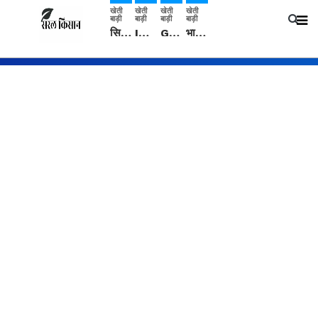
खेती
खेती
खेती
खेती
बाड़ी
बाड़ी
बाड़ी
बाड़ी
सिरसा: कृषि विज्ञान केंद्र की बैठक में फसल बीमा विधि कारण व कृषि उद्यमिता बढ़ावा देने पर चर्चा
IMD: राजस्थान में प्री-मानसून की सामान्य से 74% अधिक बारिश, दस्तक में देरी और मानसून कमजोर रहेगा
Guar Ka Rate: ग्वार के भाव में हल्की बढ़ोतरी, बढ़ सकता है बुवाई का रकबा
भारत में 29 मई से शुरु होगी प्री-मानसून बारिश, ECMWF विदेशी मौसम एजेंसी का पूर्वानुमान