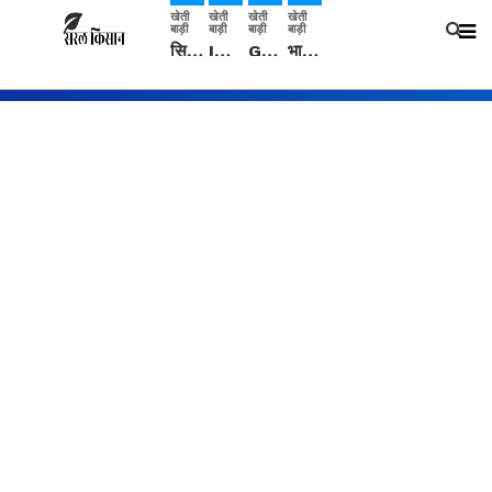
खेती
खेती
खेती
खेती
बाड़ी
बाड़ी
बाड़ी
बाड़ी
सिरसा: कृषि विज्ञान केंद्र की बैठक में फसल बीमा विधि कारण व कृषि उद्यमिता बढ़ावा देने पर चर्चा
IMD: राजस्थान में प्री-मानसून की सामान्य से 74% अधिक बारिश, दस्तक में देरी और मानसून कमजोर रहेगा
Guar Ka Rate: ग्वार के भाव में हल्की बढ़ोतरी, बढ़ सकता है बुवाई का रकबा
भारत में 29 मई से शुरु होगी प्री-मानसून बारिश, ECMWF विदेशी मौसम एजेंसी का पूर्वानुमान