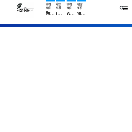
खेती
खेती
खेती
खेती
बाड़ी
बाड़ी
बाड़ी
बाड़ी
सिरसा: कृषि विज्ञान केंद्र की बैठक में फसल बीमा विधि कारण व कृषि उद्यमिता बढ़ावा देने पर चर्चा
IMD: राजस्थान में प्री-मानसून की सामान्य से 74% अधिक बारिश, दस्तक में देरी और मानसून कमजोर रहेगा
Guar Ka Rate: ग्वार के भाव में हल्की बढ़ोतरी, बढ़ सकता है बुवाई का रकबा
भारत में 29 मई से शुरु होगी प्री-मानसून बारिश, ECMWF विदेशी मौसम एजेंसी का पूर्वानुमान