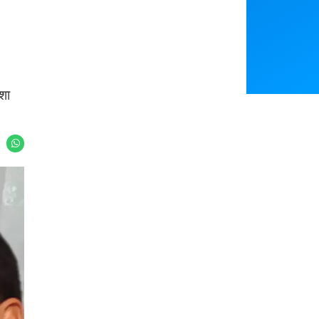
Featured
शा
सिरसा: कृषि विज्ञान
IMD: राजस्थान में
केंद्र की बैठक में फसल
प्री-मानसून की सामान्य
बीमा विधि कारण व कृषि
से 74% अधिक बारिश,
उद्यमिता बढ़ावा देने पर च
दस्तक में देरी और मान
र्चा
सून कमजोर रहेगा
Guar Ka Rate:
भारत में 29 मई से शुरु
ग्वार के भाव में हल्की ब
होगी प्री-मानसून बारिश,
ढ़ोतरी, बढ़ सकता है
ECMWF विदेशी मौसम
बुवाई का रकबा
एजेंसी का पूर्वानुमान