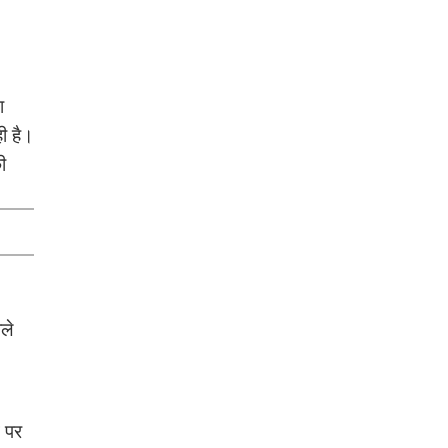
ा
ही है।
ी
ले
म पर