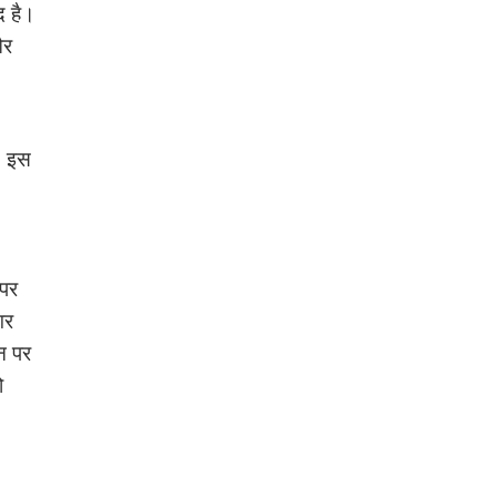
द है।
और
। इस
 पर
गर
न पर
ो