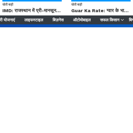
खेती बाड़ी
खेती बाड़ी
IMD: राजस्थान में प्री-मानसून की सामान्य से 74% अधिक बारिश, दस्तक में देरी और मानसून कमजोर रहेगा
Guar Ka Rate: ग्वार के भाव में हल्की बढ़ोतरी, बढ़ सकता है बुवाई का रकबा
ी योजनाएं
लाइफस्टाइल
बिज़नेस
ऑटोमोबाइल
सफल किसान
बिग