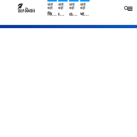
खेती
खेती
खेती
खेती
बाड़ी
बाड़ी
बाड़ी
बाड़ी
सिरसा: कृषि विज्ञान केंद्र की बैठक में फसल बीमा विधि कारण व कृषि उद्यमिता बढ़ावा देने पर चर्चा
IMD: राजस्थान में प्री-मानसून की सामान्य से 74% अधिक बारिश, दस्तक में देरी और मानसून कमजोर रहेगा
Guar Ka Rate: ग्वार के भाव में हल्की बढ़ोतरी, बढ़ सकता है बुवाई का रकबा
भारत में 29 मई से शुरु होगी प्री-मानसून बारिश, ECMWF विदेशी मौसम एजेंसी का पूर्वानुमान