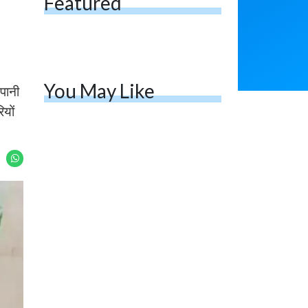
Featured
 पानी
ियों
सिरसा: कृषि विज्ञान
IMD: राजस्थान में
केंद्र की बैठक में फसल
प्री-मानसून की सामान्य
बीमा विधि कारण व कृषि
से 74% अधिक बारिश,
उद्यमिता बढ़ावा देने पर च
दस्तक में देरी और मान
र्चा
सून कमजोर रहेगा
Guar Ka Rate:
भारत में 29 मई से शुरु
ग्वार के भाव में हल्की ब
होगी प्री-मानसून बारिश,
ढ़ोतरी, बढ़ सकता है
ECMWF विदेशी मौसम
बुवाई का रकबा
एजेंसी का पूर्वानुमान