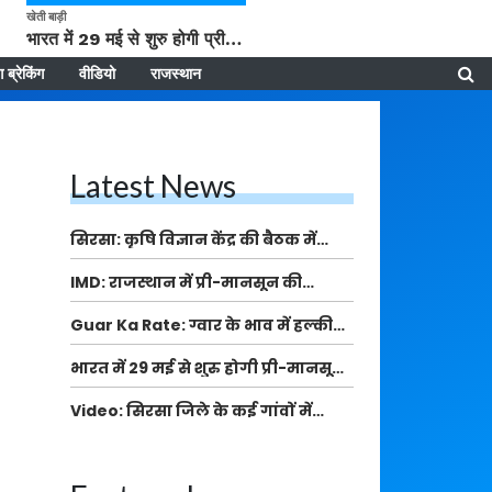
खेती बाड़ी
भारत में 29 मई से शुरु होगी प्री-मानसून बारिश, ECMWF विदेशी मौसम एजेंसी का पूर्वानुमान
 ब्रेकिंग
वीडियो
राजस्थान
Latest News
सिरसा: कृषि विज्ञान केंद्र की बैठक में
फसल बीमा विधि कारण व कृषि उद्यमिता
IMD: राजस्थान में प्री-मानसून की
बढ़ावा देने पर चर्चा
सामान्य से 74% अधिक बारिश, दस्तक में
Guar Ka Rate: ग्वार के भाव में हल्की
देरी और मानसून कमजोर रहेगा
बढ़ोतरी, बढ़ सकता है बुवाई का रकबा
भारत में 29 मई से शुरु होगी प्री-मानसून
बारिश, ECMWF विदेशी मौसम एजेंसी का
Video: सिरसा जिले के कई गांवों में
पूर्वानुमान
बारिश और बूंदाबांदी, कॉटन की फसल को
होगा फायदा