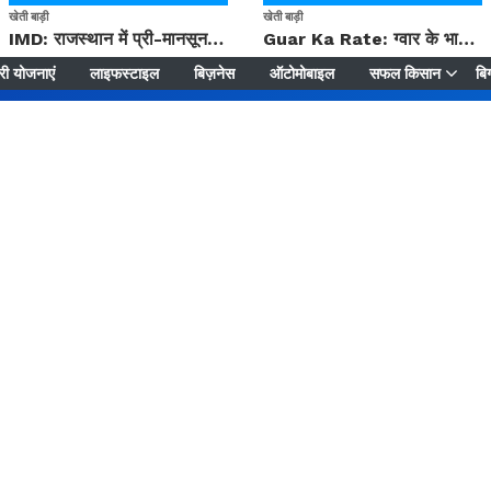
खेती बाड़ी
खेती बाड़ी
IMD: राजस्थान में प्री-मानसून की सामान्य से 74% अधिक बारिश, दस्तक में देरी और मानसून कमजोर रहेगा
Guar Ka Rate: ग्वार के भाव में हल्की बढ़ोतरी, बढ़ सकता है बुवाई का रकबा
ी योजनाएं
लाइफस्टाइल
बिज़नेस
ऑटोमोबाइल
सफल किसान
बिग