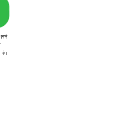
 भरने
े
 पंप