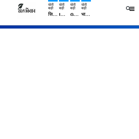
खेती
खेती
खेती
खेती
बाड़ी
बाड़ी
बाड़ी
बाड़ी
सिरसा: कृषि विज्ञान केंद्र की बैठक में फसल बीमा विधि कारण व कृषि उद्यमिता बढ़ावा देने पर चर्चा
IMD: राजस्थान में प्री-मानसून की सामान्य से 74% अधिक बारिश, दस्तक में देरी और मानसून कमजोर रहेगा
Guar Ka Rate: ग्वार के भाव में हल्की बढ़ोतरी, बढ़ सकता है बुवाई का रकबा
भारत में 29 मई से शुरु होगी प्री-मानसून बारिश, ECMWF विदेशी मौसम एजेंसी का पूर्वानुमान