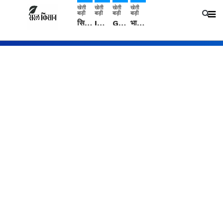
खेती
खेती
खेती
खेती
बाड़ी
बाड़ी
बाड़ी
बाड़ी
सिरसा: कृषि विज्ञान केंद्र की बैठक में फसल बीमा विधि कारण व कृषि उद्यमिता बढ़ावा देने पर चर्चा
IMD: राजस्थान में प्री-मानसून की सामान्य से 74% अधिक बारिश, दस्तक में देरी और मानसून कमजोर रहेगा
Guar Ka Rate: ग्वार के भाव में हल्की बढ़ोतरी, बढ़ सकता है बुवाई का रकबा
भारत में 29 मई से शुरु होगी प्री-मानसून बारिश, ECMWF विदेशी मौसम एजेंसी का पूर्वानुमान