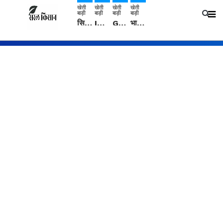
खेती
खेती
खेती
खेती
बाड़ी
बाड़ी
बाड़ी
बाड़ी
सिरसा: कृषि विज्ञान केंद्र की बैठक में फसल बीमा विधि कारण व कृषि उद्यमिता बढ़ावा देने पर चर्चा
IMD: राजस्थान में प्री-मानसून की सामान्य से 74% अधिक बारिश, दस्तक में देरी और मानसून कमजोर रहेगा
Guar Ka Rate: ग्वार के भाव में हल्की बढ़ोतरी, बढ़ सकता है बुवाई का रकबा
भारत में 29 मई से शुरु होगी प्री-मानसून बारिश, ECMWF विदेशी मौसम एजेंसी का पूर्वानुमान