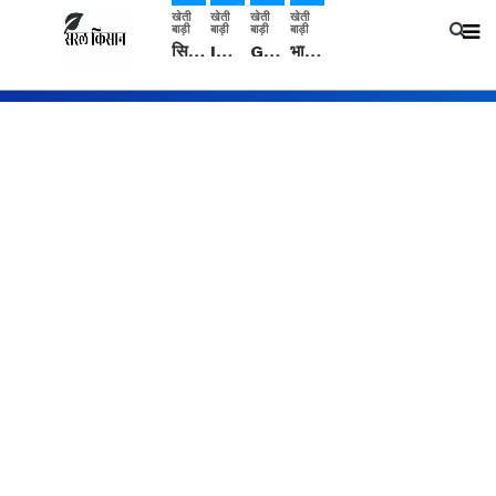
खेती
खेती
खेती
खेती
बाड़ी
बाड़ी
बाड़ी
बाड़ी
सिरसा: कृषि विज्ञान केंद्र की बैठक में फसल बीमा विधि कारण व कृषि उद्यमिता बढ़ावा देने पर चर्चा
IMD: राजस्थान में प्री-मानसून की सामान्य से 74% अधिक बारिश, दस्तक में देरी और मानसून कमजोर रहेगा
Guar Ka Rate: ग्वार के भाव में हल्की बढ़ोतरी, बढ़ सकता है बुवाई का रकबा
भारत में 29 मई से शुरु होगी प्री-मानसून बारिश, ECMWF विदेशी मौसम एजेंसी का पूर्वानुमान