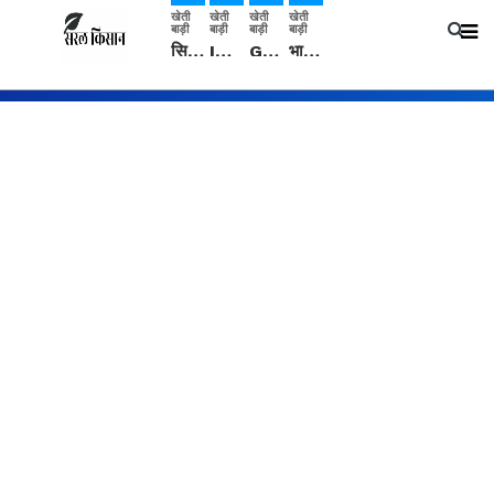
खेती
खेती
खेती
खेती
बाड़ी
बाड़ी
बाड़ी
बाड़ी
सिरसा: कृषि विज्ञान केंद्र की बैठक में फसल बीमा विधि कारण व कृषि उद्यमिता बढ़ावा देने पर चर्चा
IMD: राजस्थान में प्री-मानसून की सामान्य से 74% अधिक बारिश, दस्तक में देरी और मानसून कमजोर रहेगा
Guar Ka Rate: ग्वार के भाव में हल्की बढ़ोतरी, बढ़ सकता है बुवाई का रकबा
भारत में 29 मई से शुरु होगी प्री-मानसून बारिश, ECMWF विदेशी मौसम एजेंसी का पूर्वानुमान