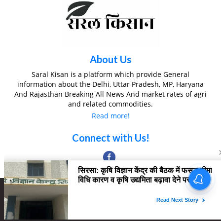
About Us
Saral Kisan is a platform which provide General
information about the Delhi, Uttar Pradesh, MP, Haryana
And Rajasthan Breaking All News And market rates of agri
and related commodities.
Read more!
Connect with Us!
Copyright © 2022 All Rights SARAL KISAN
Home
About Us
Contact us
Privacy Policy
Editorial Team
Disclaimer
Ownership & Funding
Correction Policy
Fact Checking Policy