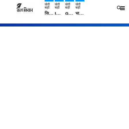
खेती
खेती
खेती
खेती
बाड़ी
बाड़ी
बाड़ी
बाड़ी
सिरसा: कृषि विज्ञान केंद्र की बैठक में फसल बीमा विधि कारण व कृषि उद्यमिता बढ़ावा देने पर चर्चा
IMD: राजस्थान में प्री-मानसून की सामान्य से 74% अधिक बारिश, दस्तक में देरी और मानसून कमजोर रहेगा
Guar Ka Rate: ग्वार के भाव में हल्की बढ़ोतरी, बढ़ सकता है बुवाई का रकबा
भारत में 29 मई से शुरु होगी प्री-मानसून बारिश, ECMWF विदेशी मौसम एजेंसी का पूर्वानुमान