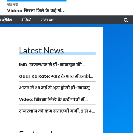
खेती बाड़ी
Video: सिरसा जिले के कई गांवों में बारिश और बूंदाबांदी, कॉटन की फसल को होगा फायदा
 ब्रेकिंग
वीडियो
राजस्थान
Latest News
IMD: राजस्थान में प्री-मानसून की
सामान्य से 74% अधिक बारिश, दस्तक में
Guar Ka Rate: ग्वार के भाव में हल्की
देरी और मानसून कमजोर रहेगा
बढ़ोतरी, बढ़ सकता है बुवाई का रकबा
भारत में 29 मई से शुरु होगी प्री-मानसून
बारिश, ECMWF विदेशी मौसम एजेंसी का
Video: सिरसा जिले के कई गांवों में
पूर्वानुमान
बारिश और बूंदाबांदी, कॉटन की फसल को
राजस्थान को कम सताएगी गर्मी, 2 से 4
होगा फायदा
मई के बीच कई इलाकों में आंधी और हल्की
बारिश का अलर्ट