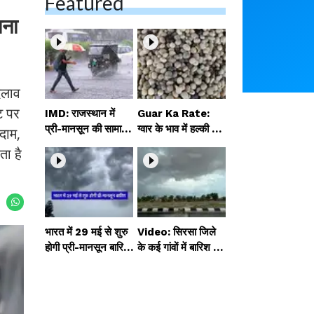
Featured
तना
दलाव
ट पर
IMD: राजस्थान में
Guar Ka Rate:
प्री-मानसून की सामान्य
ग्वार के भाव में हल्की ब
 दाम,
से 74% अधिक बारिश,
ढ़ोतरी, बढ़ सकता है
ता है
दस्तक में देरी और मान
बुवाई का रकबा
सून कमजोर रहेगा
भारत में 29 मई से शुरु
Video: सिरसा जिले
होगी प्री-मानसून बारिश,
के कई गांवों में बारिश औ
ECMWF विदेशी मौसम
र बूंदाबांदी, कॉटन की फ
एजेंसी का पूर्वानुमान
सल को होगा फायदा