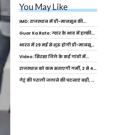
You May Like
IMD: राजस्थान में प्री-मानसून की
सामान्य से 74% अधिक बारिश, दस्तक में
Guar Ka Rate: ग्वार के भाव में हल्की
देरी और मानसून कमजोर रहेगा
बढ़ोतरी, बढ़ सकता है बुवाई का रकबा
भारत में 29 मई से शुरु होगी प्री-मानसून
बारिश, ECMWF विदेशी मौसम एजेंसी का
Video: सिरसा जिले के कई गांवों में
पूर्वानुमान
बारिश और बूंदाबांदी, कॉटन की फसल को
राजस्थान को कम सताएगी गर्मी, 2 से 4
होगा फायदा
मई के बीच कई इलाकों में आंधी और हल्की
गेहूं की पराली जलाने की घटनाएं बढ़ी, UP
बारिश का अलर्ट
और मध्य प्रदेश में दर्ज हुए ये आंकड़े