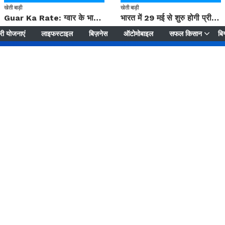
खेती बाड़ी
खेती बाड़ी
Guar Ka Rate: ग्वार के भाव में हल्की बढ़ोतरी, बढ़ सकता है बुवाई का रकबा
भारत में 29 मई से शुरु होगी प्री-मानसून बारिश, ECMWF विदेशी मौसम एजेंसी का पूर्वानुमान
ी योजनाएं
लाइफस्टाइल
बिज़नेस
ऑटोमोबाइल
सफल किसान
बिग