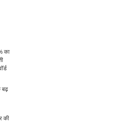
2% का
ती
र्ड
क बढ़
र की