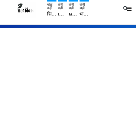
खेती
खेती
खेती
खेती
बाड़ी
बाड़ी
बाड़ी
बाड़ी
सिरसा: कृषि विज्ञान केंद्र की बैठक में फसल बीमा विधि कारण व कृषि उद्यमिता बढ़ावा देने पर चर्चा
IMD: राजस्थान में प्री-मानसून की सामान्य से 74% अधिक बारिश, दस्तक में देरी और मानसून कमजोर रहेगा
Guar Ka Rate: ग्वार के भाव में हल्की बढ़ोतरी, बढ़ सकता है बुवाई का रकबा
भारत में 29 मई से शुरु होगी प्री-मानसून बारिश, ECMWF विदेशी मौसम एजेंसी का पूर्वानुमान