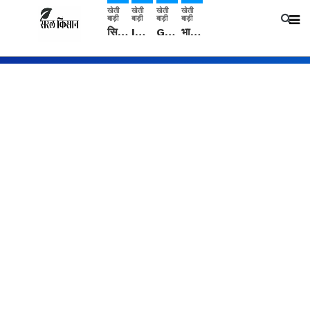
खेती
खेती
खेती
खेती
बाड़ी
बाड़ी
बाड़ी
बाड़ी
सिरसा: कृषि विज्ञान केंद्र की बैठक में फसल बीमा विधि कारण व कृषि उद्यमिता बढ़ावा देने पर चर्चा
IMD: राजस्थान में प्री-मानसून की सामान्य से 74% अधिक बारिश, दस्तक में देरी और मानसून कमजोर रहेगा
Guar Ka Rate: ग्वार के भाव में हल्की बढ़ोतरी, बढ़ सकता है बुवाई का रकबा
भारत में 29 मई से शुरु होगी प्री-मानसून बारिश, ECMWF विदेशी मौसम एजेंसी का पूर्वानुमान