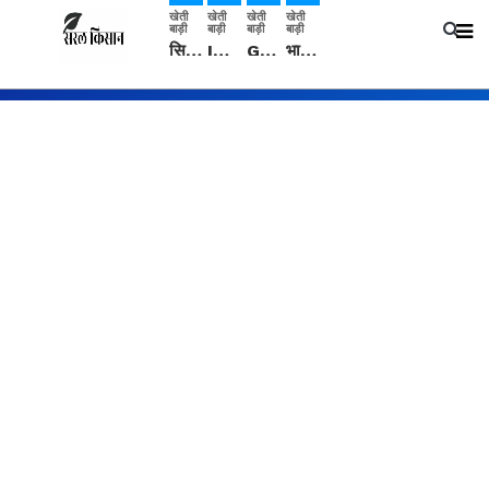
खेती
खेती
खेती
खेती
बाड़ी
बाड़ी
बाड़ी
बाड़ी
सिरसा: कृषि विज्ञान केंद्र की बैठक में फसल बीमा विधि कारण व कृषि उद्यमिता बढ़ावा देने पर चर्चा
IMD: राजस्थान में प्री-मानसून की सामान्य से 74% अधिक बारिश, दस्तक में देरी और मानसून कमजोर रहेगा
Guar Ka Rate: ग्वार के भाव में हल्की बढ़ोतरी, बढ़ सकता है बुवाई का रकबा
भारत में 29 मई से शुरु होगी प्री-मानसून बारिश, ECMWF विदेशी मौसम एजेंसी का पूर्वानुमान