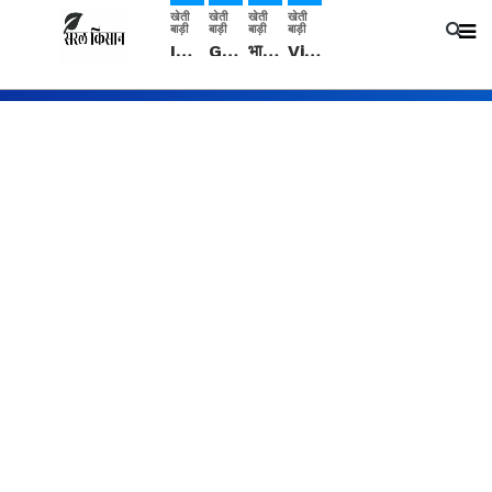
खेती
खेती
खेती
खेती
बाड़ी
बाड़ी
बाड़ी
बाड़ी
IMD: राजस्थान में प्री-मानसून की सामान्य से 74% अधिक बारिश, दस्तक में देरी और मानसून कमजोर रहेगा
Guar Ka Rate: ग्वार के भाव में हल्की बढ़ोतरी, बढ़ सकता है बुवाई का रकबा
भारत में 29 मई से शुरु होगी प्री-मानसून बारिश, ECMWF विदेशी मौसम एजेंसी का पूर्वानुमान
Video: सिरसा जिले के कई गांवों में बारिश और बूंदाबांदी, कॉटन की फसल को होगा फायदा