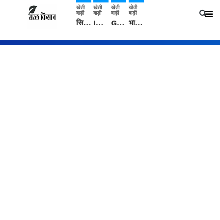
खेती
खेती
खेती
खेती
बाड़ी
बाड़ी
बाड़ी
बाड़ी
सिरसा: कृषि विज्ञान केंद्र की बैठक में फसल बीमा विधि कारण व कृषि उद्यमिता बढ़ावा देने पर चर्चा
IMD: राजस्थान में प्री-मानसून की सामान्य से 74% अधिक बारिश, दस्तक में देरी और मानसून कमजोर रहेगा
Guar Ka Rate: ग्वार के भाव में हल्की बढ़ोतरी, बढ़ सकता है बुवाई का रकबा
भारत में 29 मई से शुरु होगी प्री-मानसून बारिश, ECMWF विदेशी मौसम एजेंसी का पूर्वानुमान