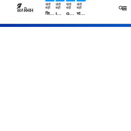
खेती
खेती
खेती
खेती
बाड़ी
बाड़ी
बाड़ी
बाड़ी
सिरसा: कृषि विज्ञान केंद्र की बैठक में फसल बीमा विधि कारण व कृषि उद्यमिता बढ़ावा देने पर चर्चा
IMD: राजस्थान में प्री-मानसून की सामान्य से 74% अधिक बारिश, दस्तक में देरी और मानसून कमजोर रहेगा
Guar Ka Rate: ग्वार के भाव में हल्की बढ़ोतरी, बढ़ सकता है बुवाई का रकबा
भारत में 29 मई से शुरु होगी प्री-मानसून बारिश, ECMWF विदेशी मौसम एजेंसी का पूर्वानुमान