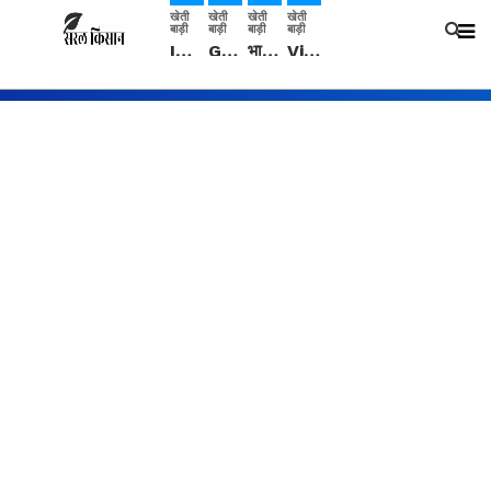
खेती
खेती
खेती
खेती
बाड़ी
बाड़ी
बाड़ी
बाड़ी
IMD: राजस्थान में प्री-मानसून की सामान्य से 74% अधिक बारिश, दस्तक में देरी और मानसून कमजोर रहेगा
Guar Ka Rate: ग्वार के भाव में हल्की बढ़ोतरी, बढ़ सकता है बुवाई का रकबा
भारत में 29 मई से शुरु होगी प्री-मानसून बारिश, ECMWF विदेशी मौसम एजेंसी का पूर्वानुमान
Video: सिरसा जिले के कई गांवों में बारिश और बूंदाबांदी, कॉटन की फसल को होगा फायदा