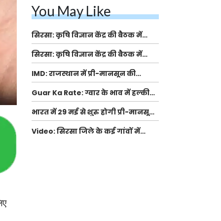
You May Like
सिरसा: कृषि विज्ञान केंद्र की बैठक में
फसल बीमा विधि कारण व कृषि उद्यमिता
सिरसा: कृषि विज्ञान केंद्र की बैठक में
बढ़ावा देने पर चर्चा
फसल बीमा विधि कारण व कृषि उद्यमिता
IMD: राजस्थान में प्री-मानसून की
बढ़ावा देने पर चर्चा
सामान्य से 74% अधिक बारिश, दस्तक में
Guar Ka Rate: ग्वार के भाव में हल्की
देरी और मानसून कमजोर रहेगा
बढ़ोतरी, बढ़ सकता है बुवाई का रकबा
भारत में 29 मई से शुरु होगी प्री-मानसून
बारिश, ECMWF विदेशी मौसम एजेंसी का
Video: सिरसा जिले के कई गांवों में
पूर्वानुमान
बारिश और बूंदाबांदी, कॉटन की फसल को
होगा फायदा
िए