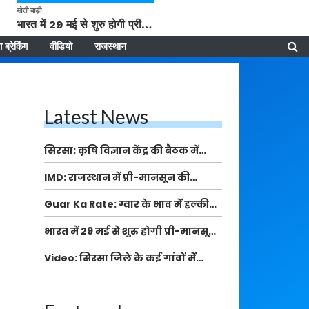
खेती बाड़ी
भारत में 29 मई से शुरु होगी प्री-मानसून बारिश, ECMWF विदेशी मौसम एजेंसी का पूर्वानुमान
 ब्रेकिंग
वीडियो
राजस्थान
Latest News
सिरसा: कृषि विज्ञान केंद्र की बैठक में
फसल बीमा विधि कारण व कृषि उद्यमिता
IMD: राजस्थान में प्री-मानसून की
बढ़ावा देने पर चर्चा
सामान्य से 74% अधिक बारिश, दस्तक में
Guar Ka Rate: ग्वार के भाव में हल्की
देरी और मानसून कमजोर रहेगा
बढ़ोतरी, बढ़ सकता है बुवाई का रकबा
भारत में 29 मई से शुरु होगी प्री-मानसून
बारिश, ECMWF विदेशी मौसम एजेंसी का
Video: सिरसा जिले के कई गांवों में
पूर्वानुमान
बारिश और बूंदाबांदी, कॉटन की फसल को
होगा फायदा