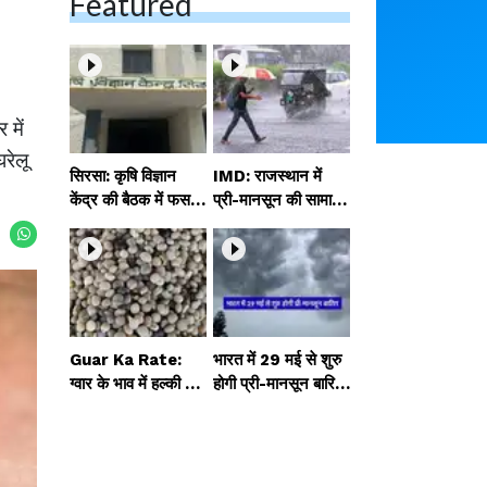
Featured
 में
रेलू
सिरसा: कृषि विज्ञान
IMD: राजस्थान में
केंद्र की बैठक में फसल
प्री-मानसून की सामान्य
बीमा विधि कारण व कृषि
से 74% अधिक बारिश,
उद्यमिता बढ़ावा देने पर च
दस्तक में देरी और मान
र्चा
सून कमजोर रहेगा
Guar Ka Rate:
भारत में 29 मई से शुरु
ग्वार के भाव में हल्की ब
होगी प्री-मानसून बारिश,
ढ़ोतरी, बढ़ सकता है
ECMWF विदेशी मौसम
बुवाई का रकबा
एजेंसी का पूर्वानुमान