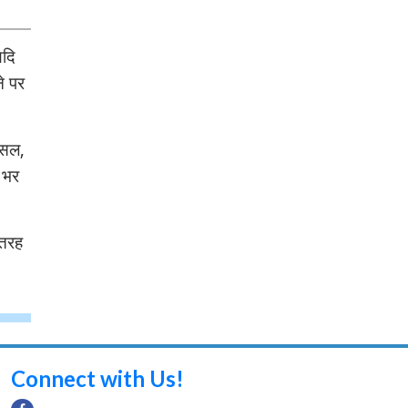
यदि
ने पर
असल,
 भर
 तरह
Connect with Us!