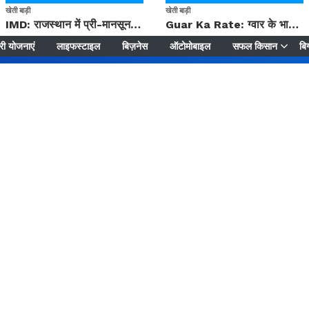
खेती बाड़ी
खेती बाड़ी
IMD: राजस्थान में प्री-मानसून की सामान्य से 74% अधिक बारिश, दस्तक में देरी और मानसून कमजोर रहेगा
Guar Ka Rate: ग्वार के भाव में हल्की बढ़ोतरी, बढ़ सकता है बुवाई का रकबा
ी योजनाएं
लाइफस्टाइल
बिज़नेस
ऑटोमोबाइल
सफल किसान
बिग