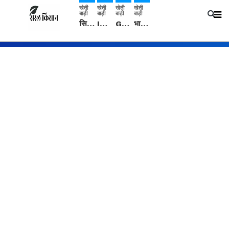
खेती
खेती
खेती
खेती
बाड़ी
बाड़ी
बाड़ी
बाड़ी
सिरसा: कृषि विज्ञान केंद्र की बैठक में फसल बीमा विधि कारण व कृषि उद्यमिता बढ़ावा देने पर चर्चा
IMD: राजस्थान में प्री-मानसून की सामान्य से 74% अधिक बारिश, दस्तक में देरी और मानसून कमजोर रहेगा
Guar Ka Rate: ग्वार के भाव में हल्की बढ़ोतरी, बढ़ सकता है बुवाई का रकबा
भारत में 29 मई से शुरु होगी प्री-मानसून बारिश, ECMWF विदेशी मौसम एजेंसी का पूर्वानुमान