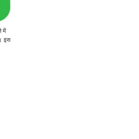
में
ै। इस