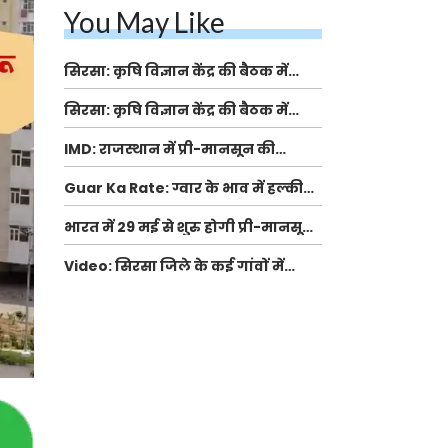
You May Like
सिरसा: कृषि विज्ञान केंद्र की बैठक में
फसल बीमा विधि कारण व कृषि उद्यमिता
सिरसा: कृषि विज्ञान केंद्र की बैठक में
बढ़ावा देने पर चर्चा
फसल बीमा विधि कारण व कृषि उद्यमिता
IMD: राजस्थान में प्री-मानसून की
बढ़ावा देने पर चर्चा
सामान्य से 74% अधिक बारिश, दस्तक में
Guar Ka Rate: ग्वार के भाव में हल्की
देरी और मानसून कमजोर रहेगा
बढ़ोतरी, बढ़ सकता है बुवाई का रकबा
भारत में 29 मई से शुरु होगी प्री-मानसून
बारिश, ECMWF विदेशी मौसम एजेंसी का
Video: सिरसा जिले के कई गांवों में
पूर्वानुमान
बारिश और बूंदाबांदी, कॉटन की फसल को
होगा फायदा