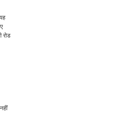
 यह
िए
ली रोड
नहीं