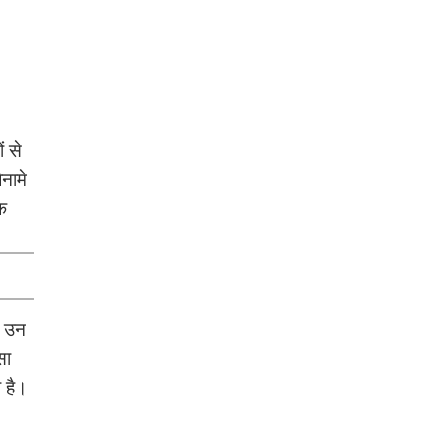
ं से
नामे
क
ब उन
सा
 है।