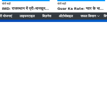
खेती बाड़ी
खेती बाड़ी
IMD: राजस्थान में प्री-मानसून की सामान्य से 74% अधिक बारिश, दस्तक में देरी और मानसून कमजोर रहेगा
Guar Ka Rate: ग्वार के भाव में हल्की बढ़ोतरी, बढ़ सकता है बुवाई का रकबा
ी योजनाएं
लाइफस्टाइल
बिज़नेस
ऑटोमोबाइल
सफल किसान
बिग