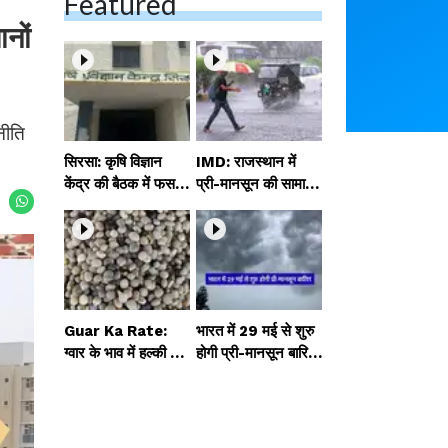
Featured
नों
नीति
सिरसा: कृषि विज्ञान
IMD: राजस्थान में
केंद्र की बैठक में फसल
प्री-मानसून की सामान्य
बीमा विधि कारण व कृषि
से 74% अधिक बारिश,
उद्यमिता बढ़ावा देने पर च
दस्तक में देरी और मान
र्चा
सून कमजोर रहेगा
Guar Ka Rate:
भारत में 29 मई से शुरु
ग्वार के भाव में हल्की ब
होगी प्री-मानसून बारिश,
ढ़ोतरी, बढ़ सकता है
ECMWF विदेशी मौसम
बुवाई का रकबा
एजेंसी का पूर्वानुमान