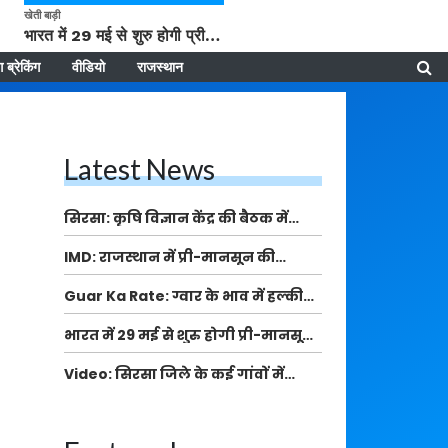
खेती बाड़ी
भारत में 29 मई से शुरु होगी प्री-मानसून बारिश, ECMWF विदेशी मौसम एजेंसी का पूर्वानुमान
 ब्रेकिंग
वीडियो
राजस्थान
Latest News
सिरसा: कृषि विज्ञान केंद्र की बैठक में
फसल बीमा विधि कारण व कृषि उद्यमिता
IMD: राजस्थान में प्री-मानसून की
बढ़ावा देने पर चर्चा
सामान्य से 74% अधिक बारिश, दस्तक में
Guar Ka Rate: ग्वार के भाव में हल्की
देरी और मानसून कमजोर रहेगा
बढ़ोतरी, बढ़ सकता है बुवाई का रकबा
भारत में 29 मई से शुरु होगी प्री-मानसून
बारिश, ECMWF विदेशी मौसम एजेंसी का
Video: सिरसा जिले के कई गांवों में
पूर्वानुमान
बारिश और बूंदाबांदी, कॉटन की फसल को
होगा फायदा