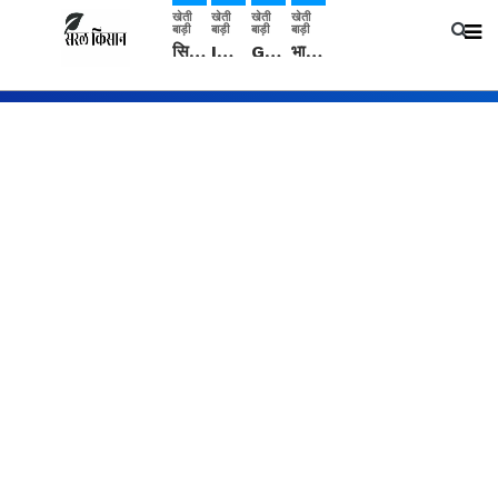
खेती
खेती
खेती
खेती
बाड़ी
बाड़ी
बाड़ी
बाड़ी
सिरसा: कृषि विज्ञान केंद्र की बैठक में फसल बीमा विधि कारण व कृषि उद्यमिता बढ़ावा देने पर चर्चा
IMD: राजस्थान में प्री-मानसून की सामान्य से 74% अधिक बारिश, दस्तक में देरी और मानसून कमजोर रहेगा
Guar Ka Rate: ग्वार के भाव में हल्की बढ़ोतरी, बढ़ सकता है बुवाई का रकबा
भारत में 29 मई से शुरु होगी प्री-मानसून बारिश, ECMWF विदेशी मौसम एजेंसी का पूर्वानुमान