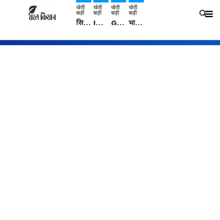
खेती
खेती
खेती
खेती
बाड़ी
बाड़ी
बाड़ी
बाड़ी
सिरसा: कृषि विज्ञान केंद्र की बैठक में फसल बीमा विधि कारण व कृषि उद्यमिता बढ़ावा देने पर चर्चा
IMD: राजस्थान में प्री-मानसून की सामान्य से 74% अधिक बारिश, दस्तक में देरी और मानसून कमजोर रहेगा
Guar Ka Rate: ग्वार के भाव में हल्की बढ़ोतरी, बढ़ सकता है बुवाई का रकबा
भारत में 29 मई से शुरु होगी प्री-मानसून बारिश, ECMWF विदेशी मौसम एजेंसी का पूर्वानुमान