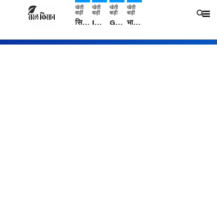
खेती
खेती
खेती
खेती
बाड़ी
बाड़ी
बाड़ी
बाड़ी
सिरसा: कृषि विज्ञान केंद्र की बैठक में फसल बीमा विधि कारण व कृषि उद्यमिता बढ़ावा देने पर चर्चा
IMD: राजस्थान में प्री-मानसून की सामान्य से 74% अधिक बारिश, दस्तक में देरी और मानसून कमजोर रहेगा
Guar Ka Rate: ग्वार के भाव में हल्की बढ़ोतरी, बढ़ सकता है बुवाई का रकबा
भारत में 29 मई से शुरु होगी प्री-मानसून बारिश, ECMWF विदेशी मौसम एजेंसी का पूर्वानुमान