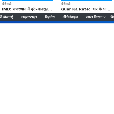
खेती बाड़ी
खेती बाड़ी
IMD: राजस्थान में प्री-मानसून की सामान्य से 74% अधिक बारिश, दस्तक में देरी और मानसून कमजोर रहेगा
Guar Ka Rate: ग्वार के भाव में हल्की बढ़ोतरी, बढ़ सकता है बुवाई का रकबा
ी योजनाएं
लाइफस्टाइल
बिज़नेस
ऑटोमोबाइल
सफल किसान
बिग