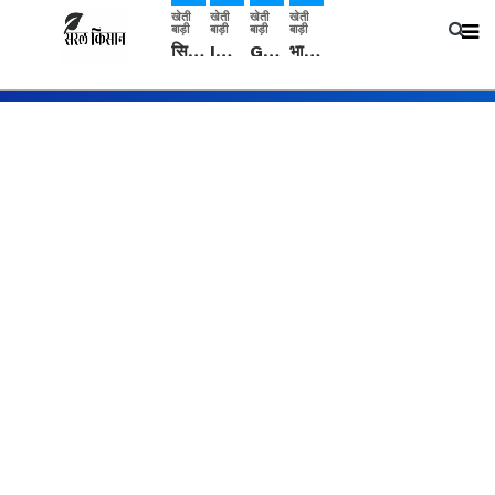
खेती
खेती
खेती
खेती
बाड़ी
बाड़ी
बाड़ी
बाड़ी
सिरसा: कृषि विज्ञान केंद्र की बैठक में फसल बीमा विधि कारण व कृषि उद्यमिता बढ़ावा देने पर चर्चा
IMD: राजस्थान में प्री-मानसून की सामान्य से 74% अधिक बारिश, दस्तक में देरी और मानसून कमजोर रहेगा
Guar Ka Rate: ग्वार के भाव में हल्की बढ़ोतरी, बढ़ सकता है बुवाई का रकबा
भारत में 29 मई से शुरु होगी प्री-मानसून बारिश, ECMWF विदेशी मौसम एजेंसी का पूर्वानुमान