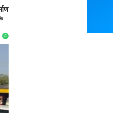
Featured
्माण
कि
You May Like