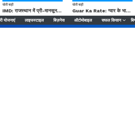
खेती बाड़ी
खेती बाड़ी
IMD: राजस्थान में प्री-मानसून की सामान्य से 74% अधिक बारिश, दस्तक में देरी और मानसून कमजोर रहेगा
Guar Ka Rate: ग्वार के भाव में हल्की बढ़ोतरी, बढ़ सकता है बुवाई का रकबा
ी योजनाएं
लाइफस्टाइल
बिज़नेस
ऑटोमोबाइल
सफल किसान
बिग