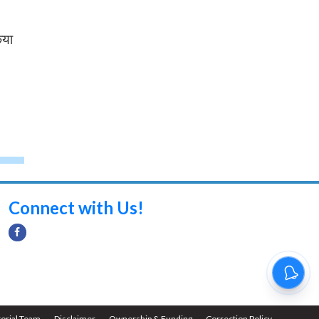
िया
Connect with Us!
torial Team
Disclaimer
Ownership & Funding
Correction Policy