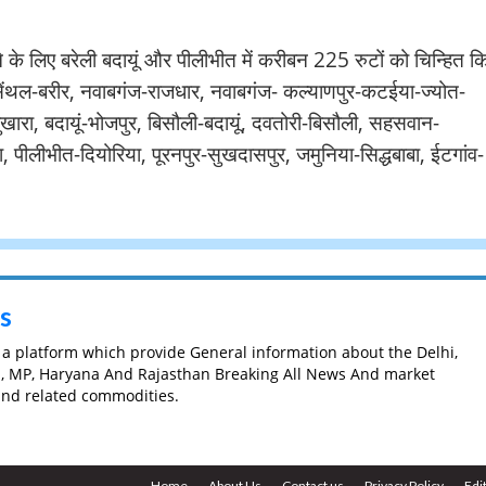
के लिए बरेली बदायूं और पीलीभीत में करीबन 225 रुटों को चिन्हित क
ुर-सेंथल-बरीर, नवाबगंज-राजधार, नवाबगंज- कल्याणपुर-कटईया-ज्योत-
बुखारा, बदायूं-भोजपुर, बिसौली-बदायूं, दवतोरी-बिसौली, सहसवान-
 पीलीभीत-दियोरिया, पूरनपुर-सुखदासपुर, जमुनिया-सिद्धबाबा, ईटगांव-
s
s a platform which provide General information about the Delhi,
h, MP, Haryana And Rajasthan Breaking All News And market
 and related commodities.
Home
About Us
Contact us
Privacy Policy
Edi