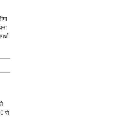
सीमा
ावना
पर्धा
से
0 से