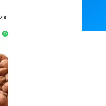
Featured
ब 200
You May Like