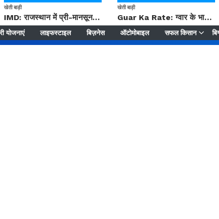
खेती बाड़ी
खेती बाड़ी
IMD: राजस्थान में प्री-मानसून की सामान्य से 74% अधिक बारिश, दस्तक में देरी और मानसून कमजोर रहेगा
Guar Ka Rate: ग्वार के भाव में हल्की बढ़ोतरी, बढ़ सकता है बुवाई का रकबा
ी योजनाएं
लाइफस्टाइल
बिज़नेस
ऑटोमोबाइल
सफल किसान
बिग