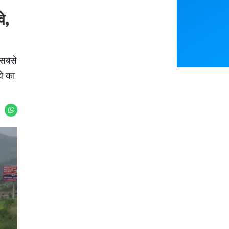
Featured
े,
 सबसे
You May Like
वे का