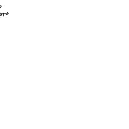
ेस
बताने