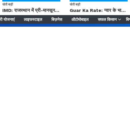
खेती बाड़ी
खेती बाड़ी
IMD: राजस्थान में प्री-मानसून की सामान्य से 74% अधिक बारिश, दस्तक में देरी और मानसून कमजोर रहेगा
Guar Ka Rate: ग्वार के भाव में हल्की बढ़ोतरी, बढ़ सकता है बुवाई का रकबा
ी योजनाएं
लाइफस्टाइल
बिज़नेस
ऑटोमोबाइल
सफल किसान
बिग