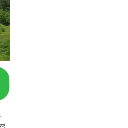
ई
सफर