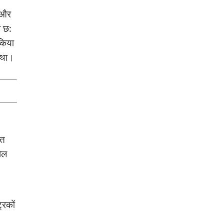
े और
ा छ:
 किया
 था।
ात
ोल
्रकों