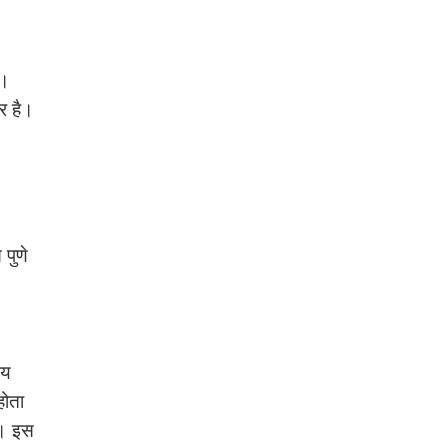
ै।
र है।
पुणे
मय
होता
ै। इस