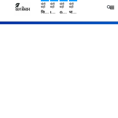
खेती
खेती
खेती
खेती
बाड़ी
बाड़ी
बाड़ी
बाड़ी
सिरसा: कृषि विज्ञान केंद्र की बैठक में फसल बीमा विधि कारण व कृषि उद्यमिता बढ़ावा देने पर चर्चा
IMD: राजस्थान में प्री-मानसून की सामान्य से 74% अधिक बारिश, दस्तक में देरी और मानसून कमजोर रहेगा
Guar Ka Rate: ग्वार के भाव में हल्की बढ़ोतरी, बढ़ सकता है बुवाई का रकबा
भारत में 29 मई से शुरु होगी प्री-मानसून बारिश, ECMWF विदेशी मौसम एजेंसी का पूर्वानुमान