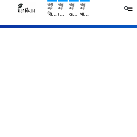
खेती
खेती
खेती
खेती
बाड़ी
बाड़ी
बाड़ी
बाड़ी
सिरसा: कृषि विज्ञान केंद्र की बैठक में फसल बीमा विधि कारण व कृषि उद्यमिता बढ़ावा देने पर चर्चा
IMD: राजस्थान में प्री-मानसून की सामान्य से 74% अधिक बारिश, दस्तक में देरी और मानसून कमजोर रहेगा
Guar Ka Rate: ग्वार के भाव में हल्की बढ़ोतरी, बढ़ सकता है बुवाई का रकबा
भारत में 29 मई से शुरु होगी प्री-मानसून बारिश, ECMWF विदेशी मौसम एजेंसी का पूर्वानुमान