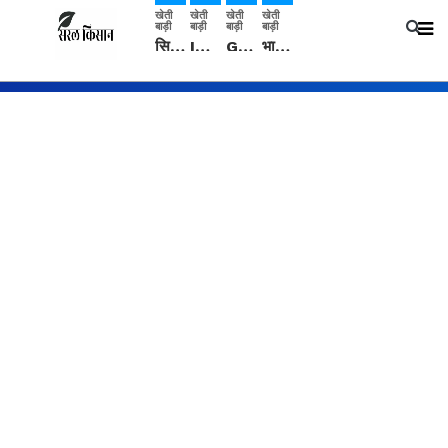
खेती
खेती
खेती
खेती
बाड़ी
बाड़ी
बाड़ी
बाड़ी
सिरसा: कृषि विज्ञान केंद्र की बैठक में फसल बीमा विधि कारण व कृषि उद्यमिता बढ़ावा देने पर चर्चा
IMD: राजस्थान में प्री-मानसून की सामान्य से 74% अधिक बारिश, दस्तक में देरी और मानसून कमजोर रहेगा
Guar Ka Rate: ग्वार के भाव में हल्की बढ़ोतरी, बढ़ सकता है बुवाई का रकबा
भारत में 29 मई से शुरु होगी प्री-मानसून बारिश, ECMWF विदेशी मौसम एजेंसी का पूर्वानुमान