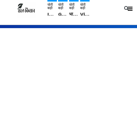
खेती
खेती
खेती
खेती
बाड़ी
बाड़ी
बाड़ी
बाड़ी
IMD: राजस्थान में प्री-मानसून की सामान्य से 74% अधिक बारिश, दस्तक में देरी और मानसून कमजोर रहेगा
Guar Ka Rate: ग्वार के भाव में हल्की बढ़ोतरी, बढ़ सकता है बुवाई का रकबा
भारत में 29 मई से शुरु होगी प्री-मानसून बारिश, ECMWF विदेशी मौसम एजेंसी का पूर्वानुमान
Video: सिरसा जिले के कई गांवों में बारिश और बूंदाबांदी, कॉटन की फसल को होगा फायदा