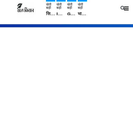
खेती
खेती
खेती
खेती
बाड़ी
बाड़ी
बाड़ी
बाड़ी
सिरसा: कृषि विज्ञान केंद्र की बैठक में फसल बीमा विधि कारण व कृषि उद्यमिता बढ़ावा देने पर चर्चा
IMD: राजस्थान में प्री-मानसून की सामान्य से 74% अधिक बारिश, दस्तक में देरी और मानसून कमजोर रहेगा
Guar Ka Rate: ग्वार के भाव में हल्की बढ़ोतरी, बढ़ सकता है बुवाई का रकबा
भारत में 29 मई से शुरु होगी प्री-मानसून बारिश, ECMWF विदेशी मौसम एजेंसी का पूर्वानुमान