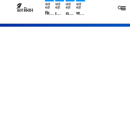
खेती
खेती
खेती
खेती
बाड़ी
बाड़ी
बाड़ी
बाड़ी
सिरसा: कृषि विज्ञान केंद्र की बैठक में फसल बीमा विधि कारण व कृषि उद्यमिता बढ़ावा देने पर चर्चा
IMD: राजस्थान में प्री-मानसून की सामान्य से 74% अधिक बारिश, दस्तक में देरी और मानसून कमजोर रहेगा
Guar Ka Rate: ग्वार के भाव में हल्की बढ़ोतरी, बढ़ सकता है बुवाई का रकबा
भारत में 29 मई से शुरु होगी प्री-मानसून बारिश, ECMWF विदेशी मौसम एजेंसी का पूर्वानुमान