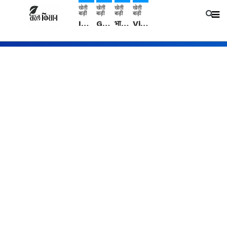
खेती
खेती
खेती
खेती
बाड़ी
बाड़ी
बाड़ी
बाड़ी
IMD: राजस्थान में प्री-मानसून की सामान्य से 74% अधिक बारिश, दस्तक में देरी और मानसून कमजोर रहेगा
Guar Ka Rate: ग्वार के भाव में हल्की बढ़ोतरी, बढ़ सकता है बुवाई का रकबा
भारत में 29 मई से शुरु होगी प्री-मानसून बारिश, ECMWF विदेशी मौसम एजेंसी का पूर्वानुमान
Video: सिरसा जिले के कई गांवों में बारिश और बूंदाबांदी, कॉटन की फसल को होगा फायदा