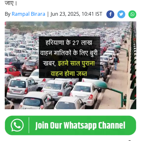
जाए।
By
Rampal Birara
|
Jun 23, 2025, 10:41 IST