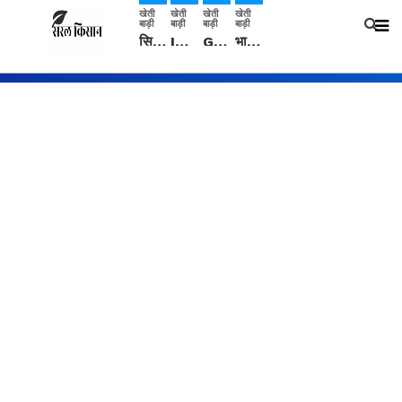
खेती
खेती
खेती
खेती
बाड़ी
बाड़ी
बाड़ी
बाड़ी
सिरसा: कृषि विज्ञान केंद्र की बैठक में फसल बीमा विधि कारण व कृषि उद्यमिता बढ़ावा देने पर चर्चा
IMD: राजस्थान में प्री-मानसून की सामान्य से 74% अधिक बारिश, दस्तक में देरी और मानसून कमजोर रहेगा
Guar Ka Rate: ग्वार के भाव में हल्की बढ़ोतरी, बढ़ सकता है बुवाई का रकबा
भारत में 29 मई से शुरु होगी प्री-मानसून बारिश, ECMWF विदेशी मौसम एजेंसी का पूर्वानुमान