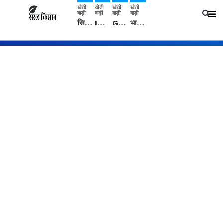
खेती
खेती
खेती
खेती
बाड़ी
बाड़ी
बाड़ी
बाड़ी
सिरसा: कृषि विज्ञान केंद्र की बैठक में फसल बीमा विधि कारण व कृषि उद्यमिता बढ़ावा देने पर चर्चा
IMD: राजस्थान में प्री-मानसून की सामान्य से 74% अधिक बारिश, दस्तक में देरी और मानसून कमजोर रहेगा
Guar Ka Rate: ग्वार के भाव में हल्की बढ़ोतरी, बढ़ सकता है बुवाई का रकबा
भारत में 29 मई से शुरु होगी प्री-मानसून बारिश, ECMWF विदेशी मौसम एजेंसी का पूर्वानुमान