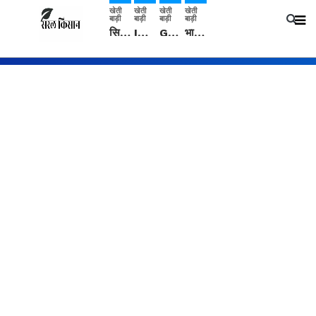
खेती
खेती
खेती
खेती
बाड़ी
बाड़ी
बाड़ी
बाड़ी
सिरसा: कृषि विज्ञान केंद्र की बैठक में फसल बीमा विधि कारण व कृषि उद्यमिता बढ़ावा देने पर चर्चा
IMD: राजस्थान में प्री-मानसून की सामान्य से 74% अधिक बारिश, दस्तक में देरी और मानसून कमजोर रहेगा
Guar Ka Rate: ग्वार के भाव में हल्की बढ़ोतरी, बढ़ सकता है बुवाई का रकबा
भारत में 29 मई से शुरु होगी प्री-मानसून बारिश, ECMWF विदेशी मौसम एजेंसी का पूर्वानुमान