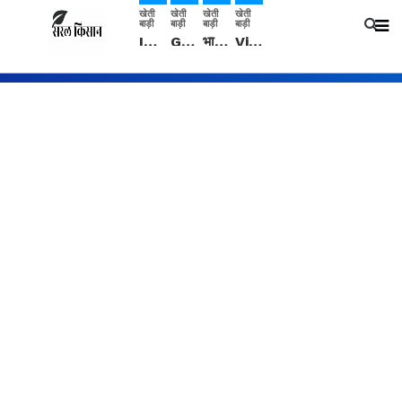
खेती
खेती
खेती
खेती
बाड़ी
बाड़ी
बाड़ी
बाड़ी
IMD: राजस्थान में प्री-मानसून की सामान्य से 74% अधिक बारिश, दस्तक में देरी और मानसून कमजोर रहेगा
Guar Ka Rate: ग्वार के भाव में हल्की बढ़ोतरी, बढ़ सकता है बुवाई का रकबा
भारत में 29 मई से शुरु होगी प्री-मानसून बारिश, ECMWF विदेशी मौसम एजेंसी का पूर्वानुमान
Video: सिरसा जिले के कई गांवों में बारिश और बूंदाबांदी, कॉटन की फसल को होगा फायदा