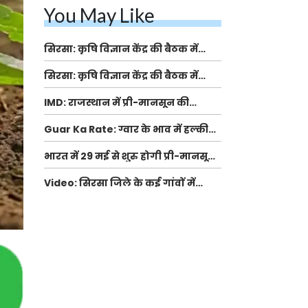
You May Like
सिरसा: कृषि विज्ञान केंद्र की बैठक में
फसल बीमा विधि कारण व कृषि उद्यमिता
सिरसा: कृषि विज्ञान केंद्र की बैठक में
बढ़ावा देने पर चर्चा
फसल बीमा विधि कारण व कृषि उद्यमिता
IMD: राजस्थान में प्री-मानसून की
बढ़ावा देने पर चर्चा
सामान्य से 74% अधिक बारिश, दस्तक में
Guar Ka Rate: ग्वार के भाव में हल्की
देरी और मानसून कमजोर रहेगा
बढ़ोतरी, बढ़ सकता है बुवाई का रकबा
भारत में 29 मई से शुरु होगी प्री-मानसून
बारिश, ECMWF विदेशी मौसम एजेंसी का
Video: सिरसा जिले के कई गांवों में
पूर्वानुमान
बारिश और बूंदाबांदी, कॉटन की फसल को
होगा फायदा