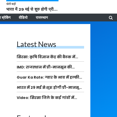
खेती बाड़ी
भारत में 29 मई से शुरु होगी प्री-मानसून बारिश, ECMWF विदेशी मौसम एजेंसी का पूर्वानुमान
 ब्रेकिंग
वीडियो
राजस्थान
Latest News
सिरसा: कृषि विज्ञान केंद्र की बैठक में
फसल बीमा विधि कारण व कृषि उद्यमिता
IMD: राजस्थान में प्री-मानसून की
बढ़ावा देने पर चर्चा
सामान्य से 74% अधिक बारिश, दस्तक में
Guar Ka Rate: ग्वार के भाव में हल्की
देरी और मानसून कमजोर रहेगा
बढ़ोतरी, बढ़ सकता है बुवाई का रकबा
भारत में 29 मई से शुरु होगी प्री-मानसून
बारिश, ECMWF विदेशी मौसम एजेंसी का
Video: सिरसा जिले के कई गांवों में
पूर्वानुमान
बारिश और बूंदाबांदी, कॉटन की फसल को
होगा फायदा