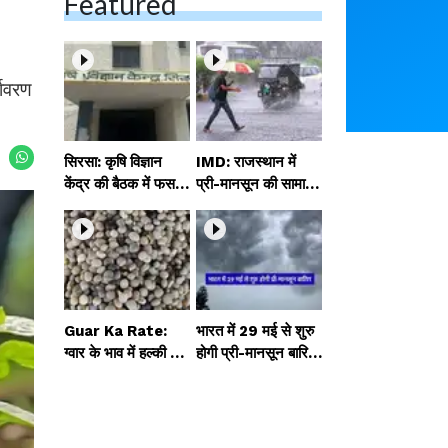
Featured
यावरण
सिरसा: कृषि विज्ञान
IMD: राजस्थान में
केंद्र की बैठक में फसल
प्री-मानसून की सामान्य
बीमा विधि कारण व कृषि
से 74% अधिक बारिश,
उद्यमिता बढ़ावा देने पर च
दस्तक में देरी और मान
र्चा
सून कमजोर रहेगा
Guar Ka Rate:
भारत में 29 मई से शुरु
ग्वार के भाव में हल्की ब
होगी प्री-मानसून बारिश,
ढ़ोतरी, बढ़ सकता है
ECMWF विदेशी मौसम
बुवाई का रकबा
एजेंसी का पूर्वानुमान