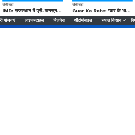
खेती बाड़ी
खेती बाड़ी
IMD: राजस्थान में प्री-मानसून की सामान्य से 74% अधिक बारिश, दस्तक में देरी और मानसून कमजोर रहेगा
Guar Ka Rate: ग्वार के भाव में हल्की बढ़ोतरी, बढ़ सकता है बुवाई का रकबा
ी योजनाएं
लाइफस्टाइल
बिज़नेस
ऑटोमोबाइल
सफल किसान
बिग