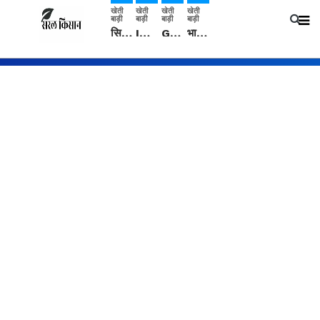
खेती
खेती
खेती
खेती
बाड़ी
बाड़ी
बाड़ी
बाड़ी
सिरसा: कृषि विज्ञान केंद्र की बैठक में फसल बीमा विधि कारण व कृषि उद्यमिता बढ़ावा देने पर चर्चा
IMD: राजस्थान में प्री-मानसून की सामान्य से 74% अधिक बारिश, दस्तक में देरी और मानसून कमजोर रहेगा
Guar Ka Rate: ग्वार के भाव में हल्की बढ़ोतरी, बढ़ सकता है बुवाई का रकबा
भारत में 29 मई से शुरु होगी प्री-मानसून बारिश, ECMWF विदेशी मौसम एजेंसी का पूर्वानुमान