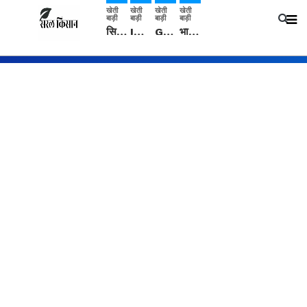
खेती
खेती
खेती
खेती
बाड़ी
बाड़ी
बाड़ी
बाड़ी
सिरसा: कृषि विज्ञान केंद्र की बैठक में फसल बीमा विधि कारण व कृषि उद्यमिता बढ़ावा देने पर चर्चा
IMD: राजस्थान में प्री-मानसून की सामान्य से 74% अधिक बारिश, दस्तक में देरी और मानसून कमजोर रहेगा
Guar Ka Rate: ग्वार के भाव में हल्की बढ़ोतरी, बढ़ सकता है बुवाई का रकबा
भारत में 29 मई से शुरु होगी प्री-मानसून बारिश, ECMWF विदेशी मौसम एजेंसी का पूर्वानुमान