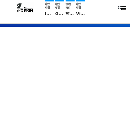
खेती
खेती
खेती
खेती
बाड़ी
बाड़ी
बाड़ी
बाड़ी
IMD: राजस्थान में प्री-मानसून की सामान्य से 74% अधिक बारिश, दस्तक में देरी और मानसून कमजोर रहेगा
Guar Ka Rate: ग्वार के भाव में हल्की बढ़ोतरी, बढ़ सकता है बुवाई का रकबा
भारत में 29 मई से शुरु होगी प्री-मानसून बारिश, ECMWF विदेशी मौसम एजेंसी का पूर्वानुमान
Video: सिरसा जिले के कई गांवों में बारिश और बूंदाबांदी, कॉटन की फसल को होगा फायदा