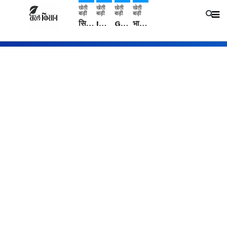
खेती
खेती
खेती
खेती
बाड़ी
बाड़ी
बाड़ी
बाड़ी
सिरसा: कृषि विज्ञान केंद्र की बैठक में फसल बीमा विधि कारण व कृषि उद्यमिता बढ़ावा देने पर चर्चा
IMD: राजस्थान में प्री-मानसून की सामान्य से 74% अधिक बारिश, दस्तक में देरी और मानसून कमजोर रहेगा
Guar Ka Rate: ग्वार के भाव में हल्की बढ़ोतरी, बढ़ सकता है बुवाई का रकबा
भारत में 29 मई से शुरु होगी प्री-मानसून बारिश, ECMWF विदेशी मौसम एजेंसी का पूर्वानुमान